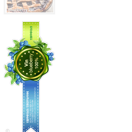
④ 기타 언급되지 않은 사
2. 수집하는 개인정보 
제 5 조 (회원의 의무)
(가) 일반회원 : 아이디,
① 회원은 이 규칙에서 
호, 주소, 전화번호, 이동
② 정식회원은 아래 각 호
(나) 만 14세 미만 회원
1. 정당한 이유없이 타
소, 우편번호, 주소, 전
2. 공공질서 또는 미풍
의 성명, 법정대리인의 
3. 본 사이트의 명예를
(다) 재외동포/국내거주외
4. 국가안전을 위협하거
또는 외국인등록번호, 전자
5. 본 규칙에 위반하여 
동전화번호, 직업, 신분증
6. 기타 현행법에 위배되
(라) 단체회원 : 단체명,
무실 전화, 주소, 활동분야
제 6 조 (회원가입 제한)
고료 수령확인서